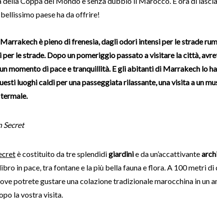
 della Coppa del Mondo è senza dubbio il Marocco. È ora di lascia
bellissimo paese ha da offrire!
i Marrakech è pieno di frenesia, dagli odori intensi per le strade r
 per le strade. Dopo un pomeriggio passato a visitare la città, avr
un momento di pace e tranquillità. E gli abitanti di Marrakech lo h
questi luoghi caldi per una passeggiata rilassante, una visita a un 
 termale.
n Secret
ecret
è costituito da tre splendidi
giardini
e da un’accattivante
arch
ibro in pace, tra fontane e la più bella fauna e flora. A 100 metri di 
dove potrete gustare una colazione tradizionale marocchina in un 
opo la vostra visita.