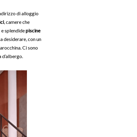
ndirizzo di alloggio
ici
, camere che
o e splendide
piscine
 a desiderare, con un
marocchina. Ci sono
a d’albergo.