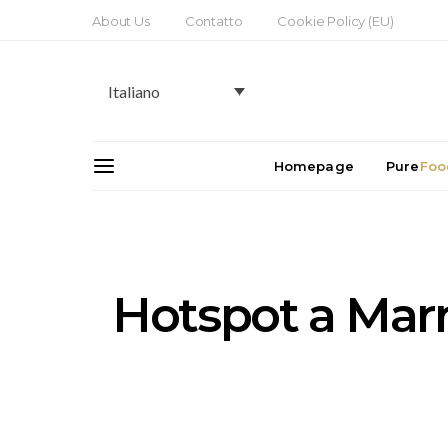
About Us
Contatto
Cookie Policy (EU)
Italiano
Homepage
Pure
Foo
Hotspot a Marra