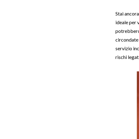
Stai ancora
ideale per 
potrebbero 
circondate 
servizio in
rischi lega