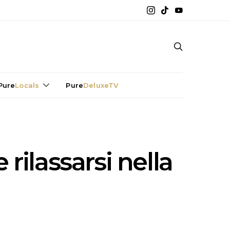
Pure
Locals
Pure
DeluxeTV
rilassarsi nella