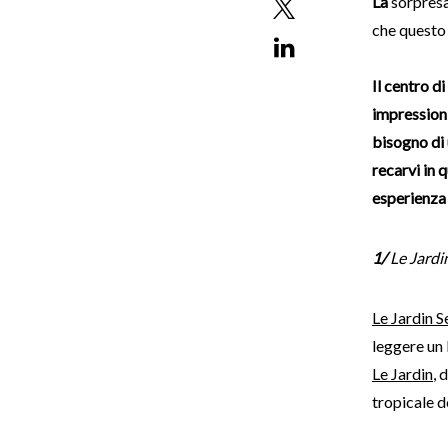
La
sorpresa
che questo 
Il centro d
impressioni
bisogno di 
recarvi in 
esperienza
1/
Le Jardi
Le Jardin S
leggere un l
Le Jardin
, 
tropicale d