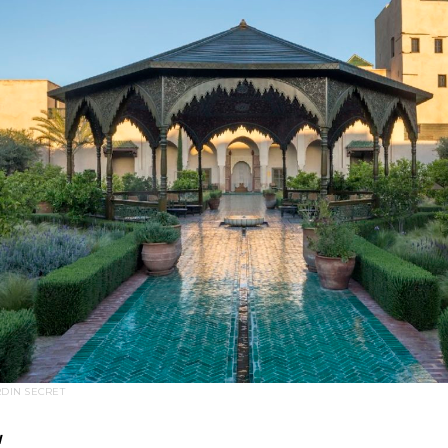
RDIN SECRET
N