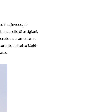
dima, invece, sì.
ancarelle di artigiani.
roverete sicuramente un
storante sul tetto
Café
iato.