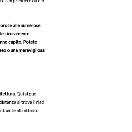
rci sorprendere da ciò
umorose alle numerose
ete sicuramente
anno capito. Potete
museo o una meravigliosa
itettura
. Qui si può
distanza si trova il riad
ambiente altrettanto