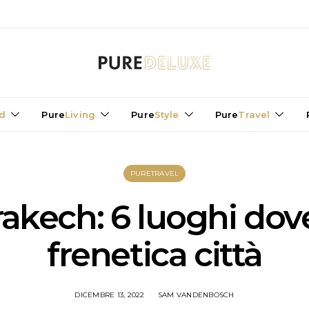
d
Pure
Living
Pure
Style
Pure
Travel
PURETRAVEL
kech: 6 luoghi dove 
frenetica città
DICEMBRE 13, 2022
SAM VANDENBOSCH