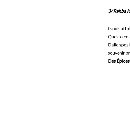
3/ Rahba 
I souk affo
Questo cosi
Dalle spezi
souvenir pr
Des Épices