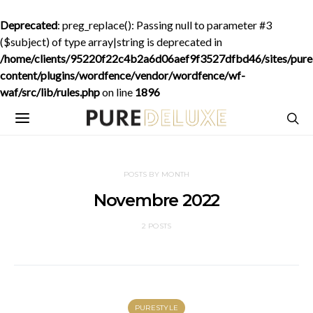
Deprecated
: preg_replace(): Passing null to parameter #3
($subject) of type array|string is deprecated in
/home/clients/95220f22c4b2a6d06aef9f3527dfbd46/sites/purede
content/plugins/wordfence/vendor/wordfence/wf-
waf/src/lib/rules.php
on line
1896
POSTS BY MONTH
Novembre 2022
2 POSTS
PURESTYLE