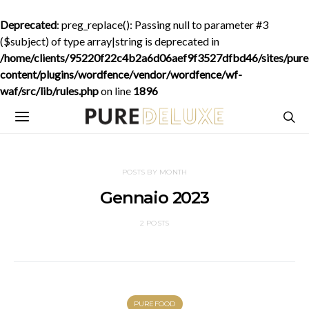
Deprecated
: preg_replace(): Passing null to parameter #3
($subject) of type array|string is deprecated in
/home/clients/95220f22c4b2a6d06aef9f3527dfbd46/sites/purede
content/plugins/wordfence/vendor/wordfence/wf-
waf/src/lib/rules.php
on line
1896
POSTS BY MONTH
Gennaio 2023
2 POSTS
PUREFOOD