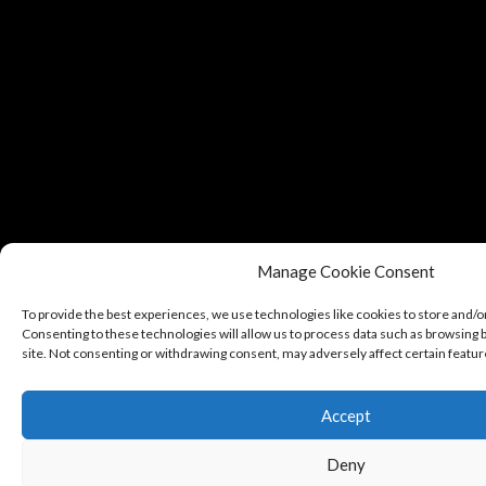
Manage Cookie Consent
To provide the best experiences, we use technologies like cookies to store and/o
Consenting to these technologies will allow us to process data such as browsing b
site. Not consenting or withdrawing consent, may adversely affect certain featur
Accept
Deny