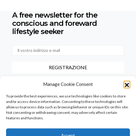
A free newsletter for the
conscious
and foreward
lifestyle seeker
Selezionando questa casella, confermate di aver letto e accettato
Manage Cookie Consent
le nostre condizioni d'uso relative alla conservazione dei dati forniti
tramite questo modulo.
To provide the best experiences, we use technologies like cookies to store
and/or access device information. Consenting to these technologies will
allow us to process data such as browsing behavior or unique IDs on this site.
Not consenting or withdrawing consent, may adversely affect certain
features and functions.
Accept