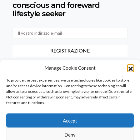
conscious
and foreward
lifestyle seeker
Selezionando questa casella, confermate di aver letto e accettato
Manage Cookie Consent
le nostre condizioni d'uso relative alla conservazione dei dati forniti
tramite questo modulo.
To provide the best experiences, we use technologies like cookies to store
and/or access device information. Consenting to these technologies will
allow us to process data such as browsing behavior or unique IDs on this site.
Not consenting or withdrawing consent, may adversely affect certain
features and functions.
Accept
Homepage
PureFood
PureLiving
PureStyle
Deny