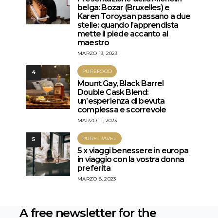
belga: Bozar (Bruxelles) e
Karen Toroysan passano a due
stelle: quando l’apprendista
mette il piede accanto al
maestro
MARZO 13, 2023
PUREFOOD
4
Mount Gay, Black Barrel
Double Cask Blend:
un’esperienza di bevuta
complessa e scorrevole
MARZO 11, 2023
PURETRAVEL
5
5 x viaggi benessere in europa
in viaggio con la vostra donna
preferita
MARZO 8, 2023
A free newsletter for the