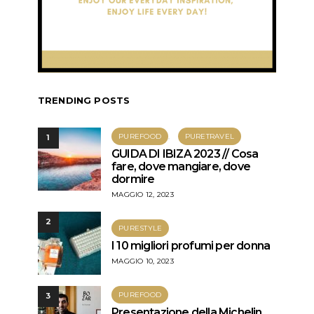
TRENDING POSTS
PUREFOOD
PURETRAVEL
1
GUIDA DI IBIZA 2023 // Cosa
fare, dove mangiare, dove
dormire
MAGGIO 12, 2023
2
PURESTYLE
I 10 migliori profumi per donna
MAGGIO 10, 2023
PUREFOOD
3
Presentazione della Michelin